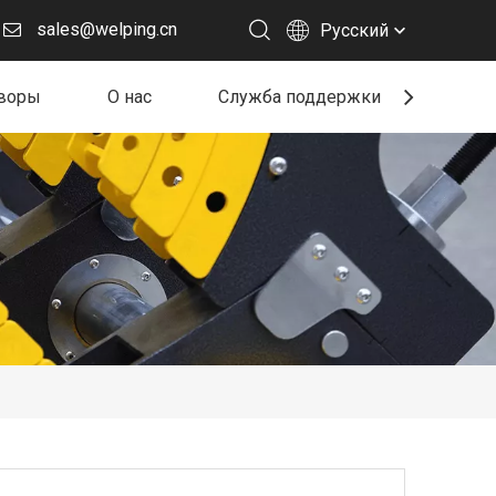
sales@welping.cn
Pусский
воры
О нас
Служба поддержки
Ресу