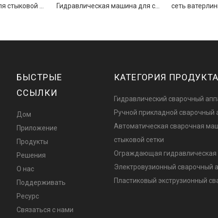
Ручная машина для стыковой сварки сопротивлением 160 мм
Гидравлическая машина для стыковой сварки ПНД промышленного уровня 315 мм
БЫСТРЫЕ
КАТЕГОРИЯ ПРОДУКТ
ССЫЛКИ
Гидравлический сварочный апп
Ручной прикладной сварочный 
Дом
Автоматическая сварочная ма
Приложение
стыковой сетки
Продукты
Ограждающая гидравлическая 
Решения
Электровузионный сварочный 
О нас
Пластиковый экструзионный с
Поддерживать
Ресурс
Связаться с нами