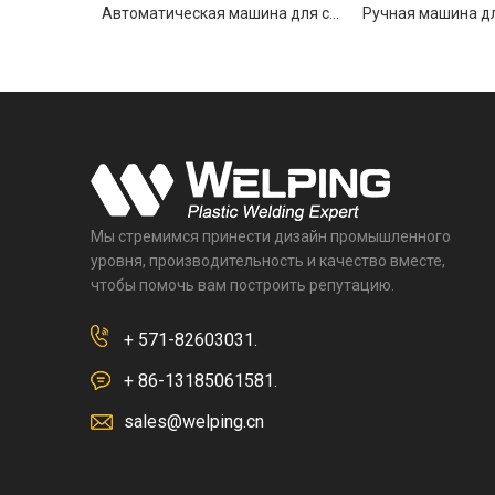
Автоматическая машина для стыковой сварки газопроводов WP250Q
Мы стремимся принести дизайн промышленного
уровня, производительность и качество вместе,
чтобы помочь вам построить репутацию.
+ 571-82603031.
+ 86-13185061581.
sales@welping.cn