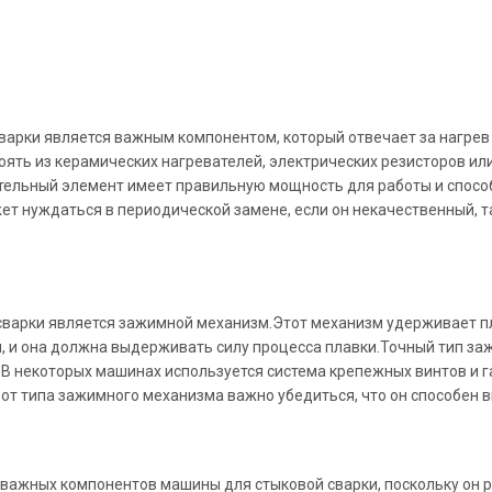
арки является важным компонентом, который отвечает за нагрев
ть из керамических нагревателей, электрических резисторов или
тельный элемент имеет правильную мощность для работы и способ
т нуждаться в периодической замене, если он некачественный, та
арки является зажимной механизм.Этот механизм удерживает пла
, и она должна выдерживать силу процесса плавки.Точный тип за
 некоторых машинах используется система крепежных винтов и гае
т типа зажимного механизма важно убедиться, что он способен 
 важных компонентов машины для стыковой сварки, поскольку он р