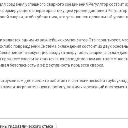
для создания успешного сварного соединения.Регулятор состоит из
информирующего оператора о текущем уровне давления.Регулятор
ой сварки, чтобы убедиться, что установлен правильный уровень
 является одним из важнейших компонентов.Это гарантирует, что
их-либо повреждений.Система охлаждения состоит из двух основн
спечивает циркуляцию воздуха вокруг зоны сварки, а охлаждаю
 в процессе сварки находятся в непосредственном контакте с пла
ивая безопасность и эффективность процесса сварки.
струментом для всех, кто работает в сантехнической и трубоукла
включая нагревательную пластину, зажимы и режущий инструмен
ины гидравлического стыка