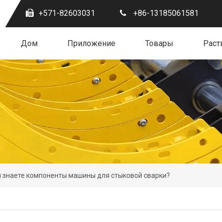
+571-82603031
+86-13185061581
Дом
Приложение
Товары
Раст
 знаете компоненты машины для стыковой сварки?