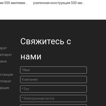
сеть ватерлинии 500-миллиметровая строительная машина для стыковой сварки труб
усиленная конструкция 500-миллиметровая конструкция гидравлическая машина для стыковой сварки
А
Свяжитесь с
арат
нами
аппарат
шина
станция
аппарат
варщик