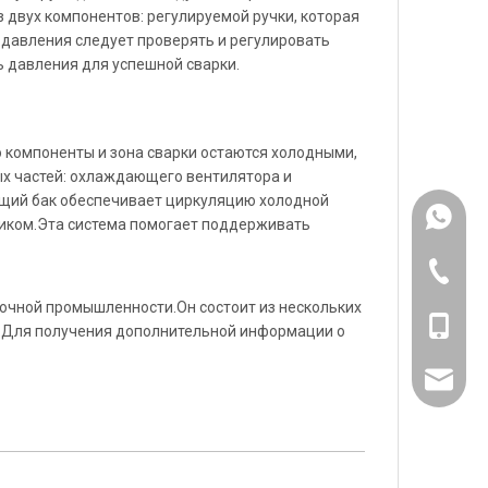
 двух компонентов: регулируемой ручки, которая
 давления следует проверять и регулировать
 давления для успешной сварки.
 компоненты и зона сварки остаются холодными,
ых частей: охлаждающего вентилятора и
щий бак обеспечивает циркуляцию холодной
+861318
стиком.Эта система помогает поддерживать
571-826
дочной промышленности.Он состоит из нескольких
+861318
т.Для получения дополнительной информации о
sales@w