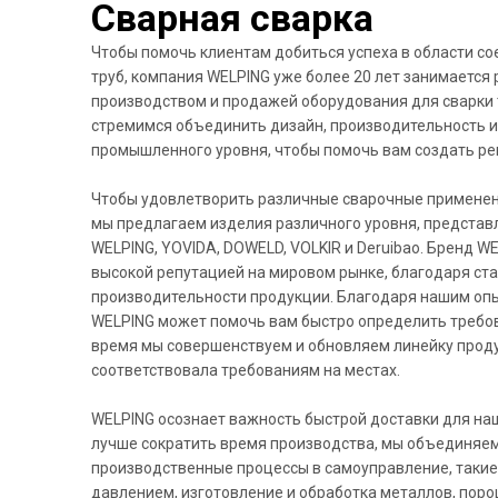
Сварная сварка
Чтобы помочь клиентам добиться успеха в области с
труб, компания WELPING уже более 20 лет занимается 
производством и продажей оборудования для сварки
стремимся объединить дизайн, производительность и
промышленного уровня, чтобы помочь вам создать ре
Чтобы удовлетворить различные сварочные применен
мы предлагаем изделия различного уровня, предста
WELPING, YOVIDA, DOWELD, VOLKIR и Deruibao. Бренд W
высокой репутацией на мировом рынке, благодаря ста
производительности продукции. Благодаря нашим о
WELPING может помочь вам быстро определить требов
время мы совершенствуем и обновляем линейку проду
соответствовала требованиям на местах.
WELPING осознает важность быстрой доставки для на
лучше сократить время производства, мы объединяе
производственные процессы в самоуправление, такие 
давлением, изготовление и обработка металлов, порош