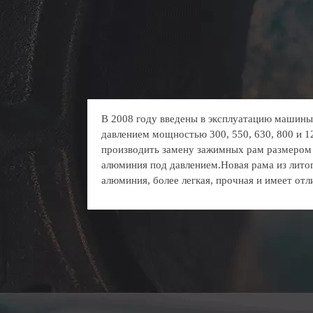
В 2008 году введены в эксплуатацию машины
давлением мощностью 300, 550, 630, 800 и 
производить замену зажимных рам размером 
алюминия под давлением.Новая рама из лито
алюминия, более легкая, прочная и имеет от