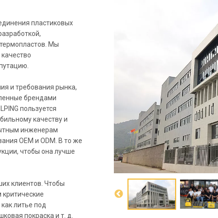
оединения пластиковых
разработкой,
 термопластов. Мы
 качество
путацию.
ия и требования рынка,
вленные брендами
ELPING пользуется
бильному качеству и
пытным инженерам
ания OEM и ODM. В то же
кции, чтобы она лучше
ших клиентов. Чтобы
м критические
как литье под
ковая покраска и т. д.