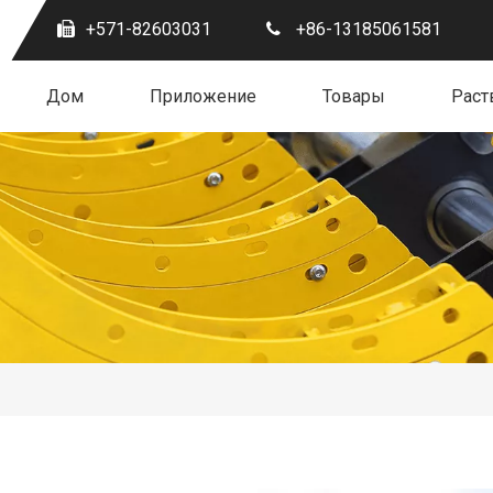
+571-82603031
+86-13185061581
Дом
Приложение
Товары
Раст