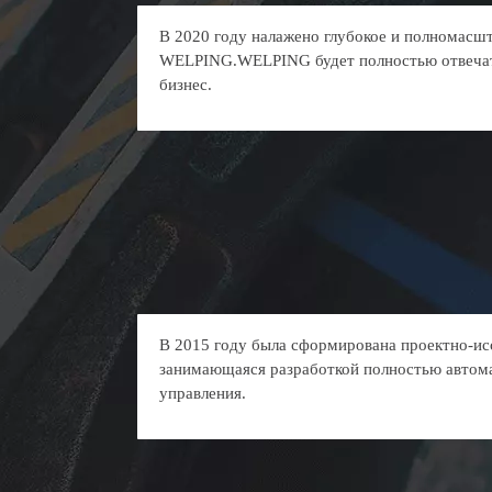
В 2020 году налажено глубокое и полномасш
WELPING.WELPING будет полностью отвечать
бизнес.
В 2015 году была сформирована проектно-исс
занимающаяся разработкой полностью автом
управления.