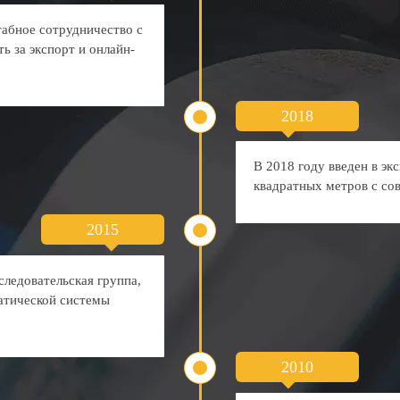
табное сотрудничество с
 за экспорт и онлайн-
2018
В 2018 году введен в э
квадратных метров с с
2015
ледовательская группа,
атической системы
2010