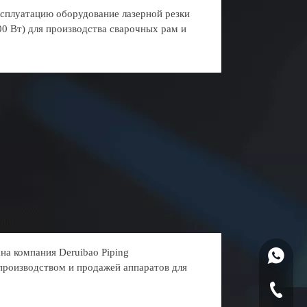
ксплуатацию оборудование лазерной резки
0 Вт) для производства сварочных рам и
на компания Deruibao Piping
+861318
производством и продажей аппаратов для
571-826