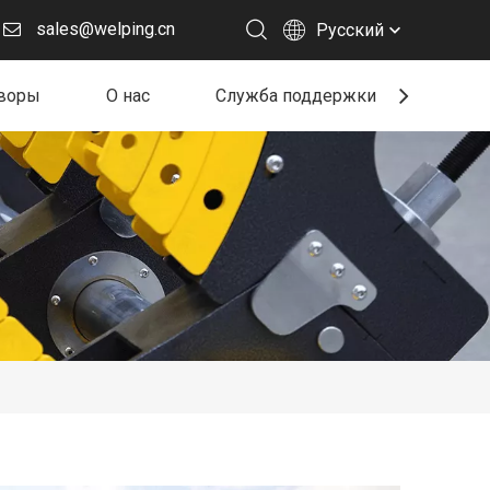
sales@welping.cn
Pусский
воры
О нас
Служба поддержки
Ресу