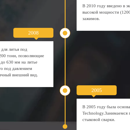
В 2010 году введено в э
высокой мощности (1200
зажимов.
2008
 для литья под
1200 тонн, позволяющие
до 630 мм на литье
го под давлением
личный внешний вид.
2005
В 2005 году была основа
Technology.Занимаемся 
стыковой сварки.