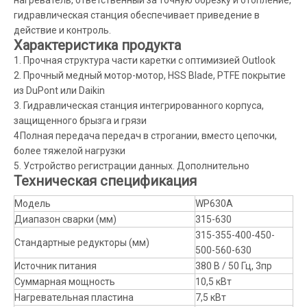
нагреватель, ответственный за точную обрезку и отопление,
гидравлическая станция обеспечивает приведение в
действие и контроль.
Характеристика продукта
1. Прочная структура части каретки с оптимизией Outlook
2. Прочный медный мотор-мотор, HSS Blade, PTFE покрытие
из DuPont или Daikin
3. Гидравлическая станция интегрированного корпуса,
защищенного брызга и грязи
4
Полная передача передач в строгании, вместо цепочки,
более тяжелой нагрузки
5. Устройство регистрации данных. Дополнительно
Техническая спецификация
Модель
WP630A
Диапазон сварки (мм)
315-630
315-355-400-450-
Стандартные редукторы (мм)
500-560-630
Источник питания
380 В / 50 Гц, 3пр
Суммарная мощность
10,5 кВт
Нагревательная пластина
7,5 кВт