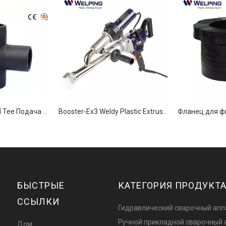
Electrofusion Equal Tee Подача природного газа, воды или масла
Booster-Ex3 Weldy Plastic Extrusion Weling Machine
БЫСТРЫЕ
КАТЕГОРИЯ ПРОДУКТ
ССЫЛКИ
Гидравлический сварочный апп
Ручной прикладной сварочный 
Дом