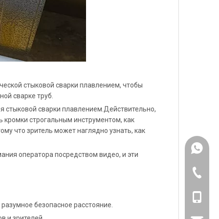
ической стыковой сварки плавлением, чтобы
ной сварке труб.
я стыковой сварки плавлением.Действительно,
ь кромки строгальным инструментом, как
ому что зритель может наглядно узнать, как
+861318
ания оператора посредством видео, и эти
571-826
+861318
 разумное безопасное расстояние.
в и зрителей.