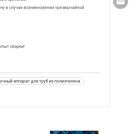
sales@w
ну в случае возникновения чрезвычайной
опыт сварки!
очный аппарат для труб из полиэтилена