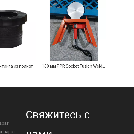
Фланец для фитинга из полиэтилена высокой плотности
160 мм PPR Socket Fusion Welder для водопроводных труб
А
Свяжитесь с
арат
аппарат