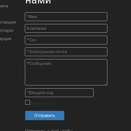
нами
шина
станция
аппарат
варщик
Отправить