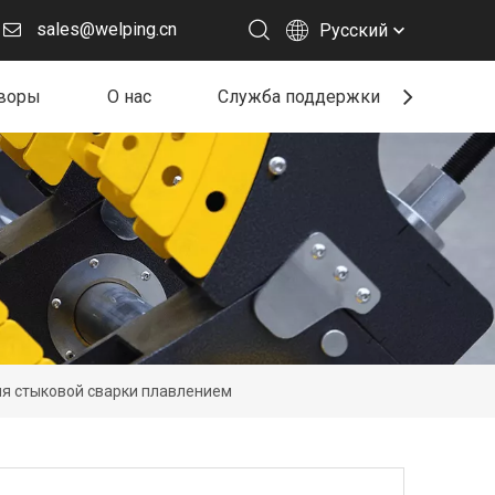
sales@welping.cn
Pусский
воры
О нас
Служба поддержки
Ресу
ля стыковой сварки плавлением