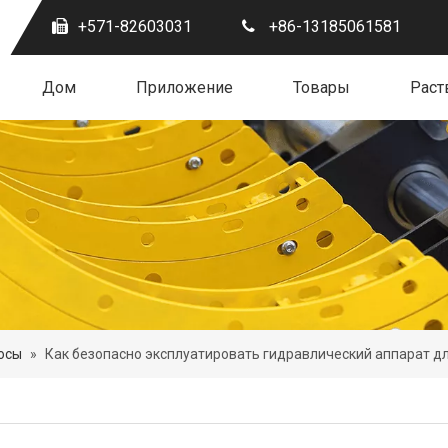
+571-82603031
+86-13185061581
Дом
Приложение
Товары
Раст
осы
»
Как безопасно эксплуатировать гидравлический аппарат д