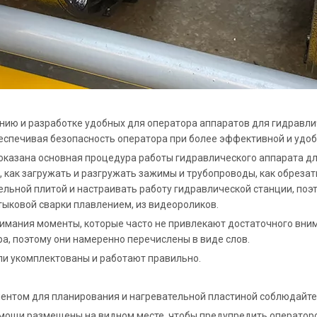
анию и разработке удобных для оператора аппаратов для гидравл
еспечивая безопасность оператора при более эффективной и удоб
оказана основная процедура работы гидравлического аппарата дл
 как загружать и разгружать зажимы и трубопроводы, как обрезат
льной плитой и настраивать работу гидравлической станции, поэт
тыковой сварки плавлением, из видеороликов.
имания моменты, которые часто не привлекают достаточного вним
а, поэтому они намеренно перечислены в виде слов.
али укомплектованы и работают правильно.
ументом для планирования и нагревательной пластиной соблюдайте
мощи размещены на видном месте, чтобы предупредить операторо