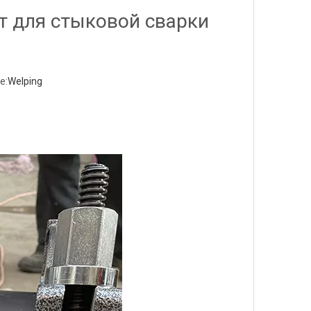
т для стыковой сварки
е:
Welping