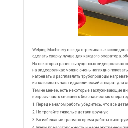
Welping Machinery всегда стремилась к исследов
сделать сварку лучше для каждого оператора, об
На некоторых ранее выпущенных видеороликах п
на видеороликах можно очень наглядно показать,
нагревать и расплавлять трубопроводы нагревате
использовать наш гидравлический аппарат для с
Тем не менее, есть некоторые заслуживающие вн
вопросы часто связаны с безопасностью оператор
1. Перед началом работы убедитесь, что все дет
2. Не трогайте тяжелые детали вручную.
3. Во избежание травм во время работы с инстр
4. Меры предосторожности и меры экстренной по