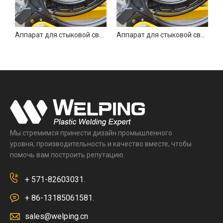
Аппарат для стыковой сварки пластмасс на горнодобывающих предприятиях 400 мм
Аппарат для стыковой сварки пластмасс 400 мм в полевых условиях
Мы стремимся принести дизайн промышленного
уровня, производительность и качество вместе, чтобы
помочь вам построить репутацию.
+ 571-82603031.
+ 86-13185061581.
sales@welping.cn