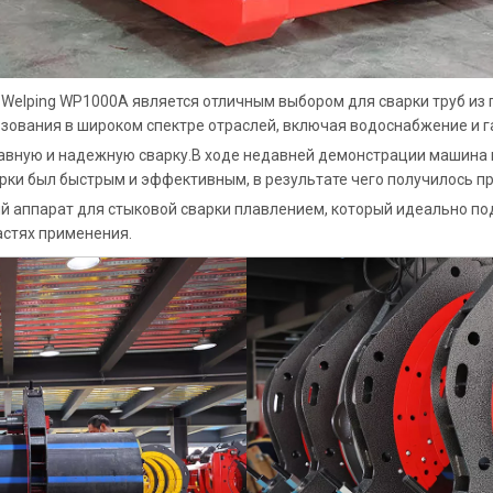
Welping WP1000A является отличным выбором для сварки труб из 
ьзования в широком спектре отраслей, включая водоснабжение и 
лавную и надежную сварку.В ходе недавней демонстрации машина и
арки был быстрым и эффективным, в результате чего получилось п
 аппарат для стыковой сварки плавлением, который идеально под
астях применения.