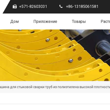
+571-82603031
+86-13185061581
Дом
Приложение
Товары
Раст
шина для стыковой сварки труб из полиэтилена высокой плотност