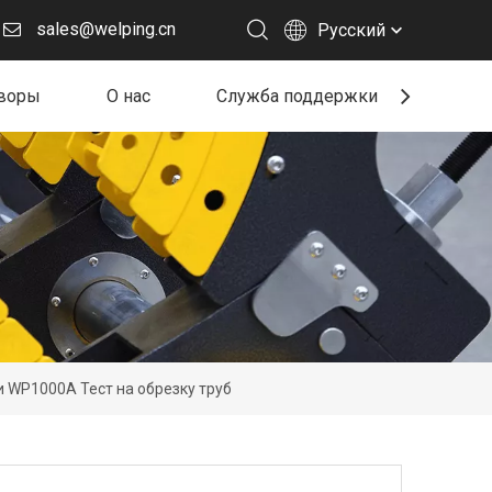
sales@welping.cn
Pусский
воры
О нас
Служба поддержки
Ресу
и WP1000A Тест на обрезку труб