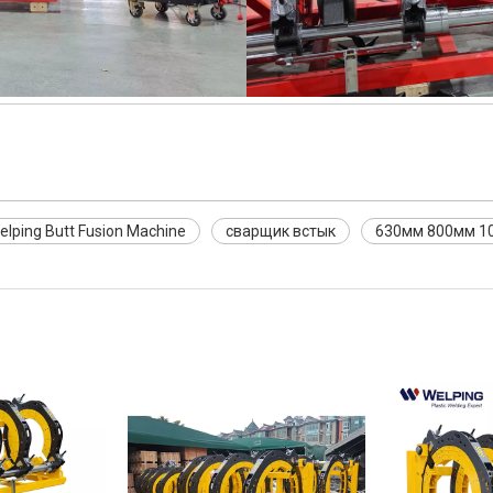
elping Butt Fusion Machine
сварщик встык
630мм 800мм 10