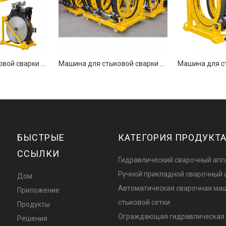
Машина для стыковой сварки труб из ПНД промышленного уровня 1000 мм
Машина для стыковой сварки труб промышленного уровня 1200 мм
БЫСТРЫЕ
КАТЕГОРИЯ ПРОДУКТ
ССЫЛКИ
Гидравлический сварочный апп
Ручной прикладной сварочный 
Дом
Автоматическая сварочная ма
Приложение
стыковой сетки
Продукты
Ограждающая гидравлическая 
Решения