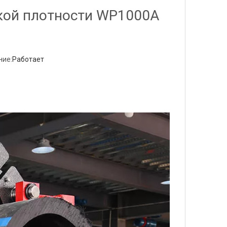
кой плотности WP1000A
ие:
Работает