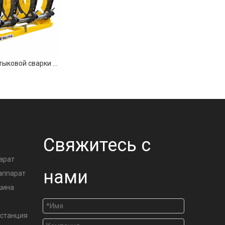
Машина для стыковой сварки труб клея-расплава 1200 мм
А
Свяжитесь с
арат
нами
аппарат
шина
станция