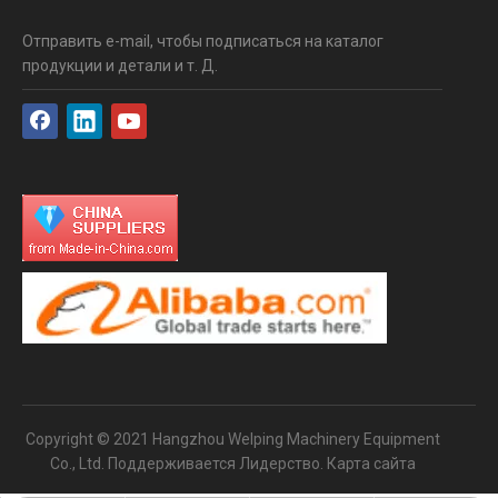
Отправить e-mail, чтобы подписаться на каталог
продукции и детали и т. Д.
Copyright © 2021 Hangzhou Welping Machinery Equipment
Co., Ltd. Поддерживается
Лидерство
.
Карта сайта