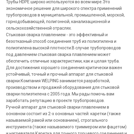
Трубы HDPE широко используются во всем мире.Это
экономичное решение для широкого спектра применений
трубопроводов в муниципальной, промышленной, морской,
горнодобывающей, полигонной, канализационной и
сельскохозяйственной отраслях.
Стыковая сварка плавлением - это эффективный и
безотказный способ соединения труб из полиэтилена и
полиэтилена высокой плотности.В случае трубопроводов
под давлением стыковая сварка плавлением может
обеспечить отличные характеристики, как и целая труба.
Для достижения хорошего соединения критически важен
устойчивый, точный и прочный аппарат для стыковой
сварки.Компания WELPING занимается разработкой,
производством и продажей оборудования для стыковой
сварки полиэтилена с 2005 года. Мы рады помочь вам
заработать репутацию в проекте трубопроводов.
Ручной аппарат для стыковой сварки плавлением в
основном состоит из 2-х основных частей: каретки (также
называемой рамой или основанием), строгального
инструмента (также называемого триммером или фацетом)
и нагревателя.Каретка для точного торцевого соединения и