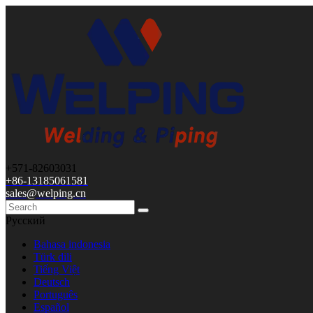
+571-82603031
+86-13185061581
sales@welping.cn
Pусский
Bahasa indonesia
Türk dili
Tiếng Việt
Deutsch
Português
Español