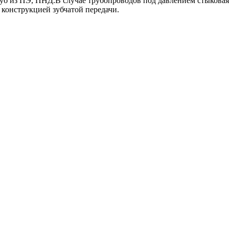
уб из ПЭ, ПНД.В случае трубопроводов под давлением стыковая
конструкцией зубчатой ​​передачи.