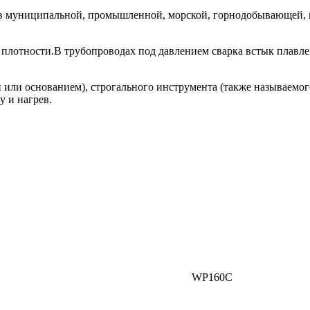
 в муниципальной, промышленной, морской, горнодобывающей, 
й плотности.В трубопроводах под давлением сварка встык плавл
й или основанием), строгального инструмента (также называемог
у и нагрев.
WP160C