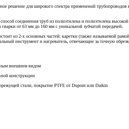
ное решение для широкого спектра применений трубопроводов
 способ соединения труб из полиэтилена и полиэтилена высоко
сварки от 63 мм до 160 мм с уникальной зубчатой ​​передачей.
стоит из 2-х основных частей: каретки (также называемой рамо
альный инструмент и нагреватель, отвечающие за точную обрезк
анным внешним видом
авной конструкции
орежущей стали, покрытие PTFE от Dupont или Daikin