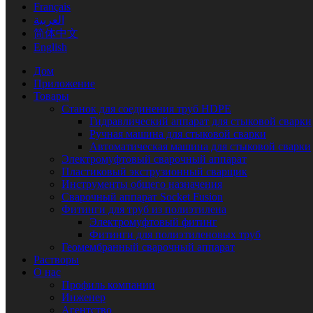
Français
العربية
简体中文
English
Дом
Приложение
Товары
Станок для соединения труб HDPE
Гидравлический аппарат для стыковой сварки
Ручная машина для стыковой сварки
Автоматическая машина для стыковой сварки
Электромуфтовый сварочный аппарат
Пластиковый экструзионный сварщик
Инструменты общего назначения
Сварочный аппарат Socket Fusion
Фитинги для труб из полиэтилена
Электромуфтовый фитинг
Фитинги для полиэтиленовых труб
Геомембранный сварочный аппарат
Растворы
О нас
Профиль компании
Инженер
Агентство