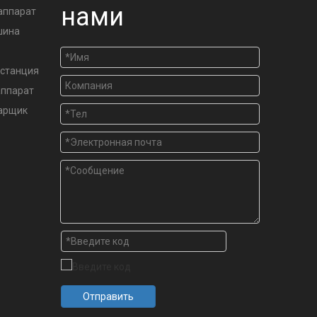
нами
аппарат
шина
станция
аппарат
варщик
Отправить