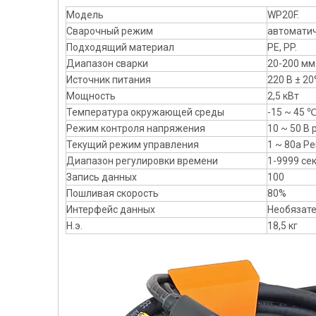
Модель
WP20F.
Сварочный режим
автоматич
Подходящий материал
PE, PP.
Диапазон сварки
20-200 мм
Источник питания
220 В ± 20
Мощность
2,5 кВт
Температура окружающей среды
-15 ~ 45 
Режим контроля напряжения
10 ~ 50 В
Текущий режим управления
1 ~ 80a Р
Диапазон регулировки времени
1-9999 се
Запись данных
100
Пошливая скорость
80%
Интерфейс данных
Необязате
Н.э.
18,5 кг