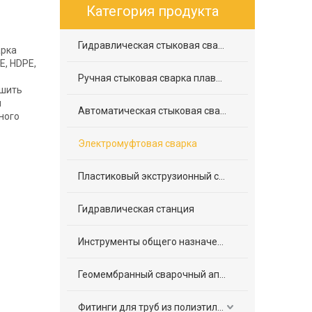
Категория продукта
Гидравлическая стыковая сварка плавлением
арка
E, HDPE,
Ручная стыковая сварка плавлением
ршить
м
Автоматическая стыковая сварка плавлением
ного
Электромуфтовая сварка
Пластиковый экструзионный сварочный аппарат
Гидравлическая станция
Инструменты общего назначения
Геомембранный сварочный аппарат
Фитинги для труб из полиэтилена