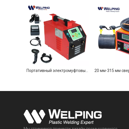
Портативный электромуфтовый сварочный аппарат серии K для тяжелых условий эксплуатации
Мы стремимся принести дизайн промышленного