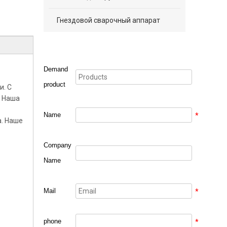
Гнездовой сварочный аппарат
Demand
product
и. С
. Наша
Name
*
а. Наше
Company
Name
Mail
*
phone
*