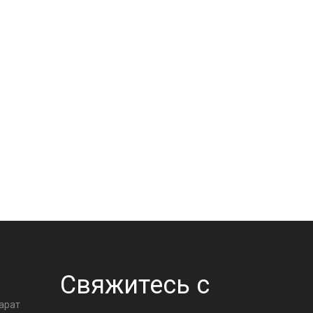
А
Свяжитесь с
арат