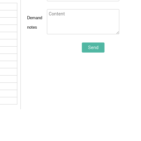
Demand
notes
Send