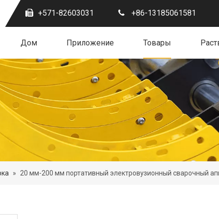
+571-82603031
+86-13185061581
Дом
Приложение
Товары
Раст
рка
»
20 мм-200 мм портативный электровузионный сварочный ап