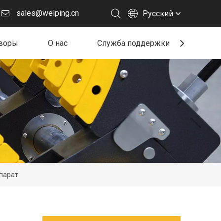
sales@welping.cn
Pусский
воры
О нас
Служба поддержки
Ресу
парат