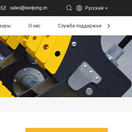
sales@welping.cn
Pусский
воры
О нас
Служба поддержки
Ресу