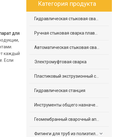
Категория продукта
Гидравлическая стыковая сварка плавлением
Ручная стыковая сварка плавлением
парат для
родукции,
нтами.
Автоматическая стыковая сварка плавлением
чет каждый
е. Если
Электромуфтовая сварка
Пластиковый экструзионный сварочный аппарат
Гидравлическая станция
Инструменты общего назначения
Геомембранный сварочный аппарат
Фитинги для труб из полиэтилена