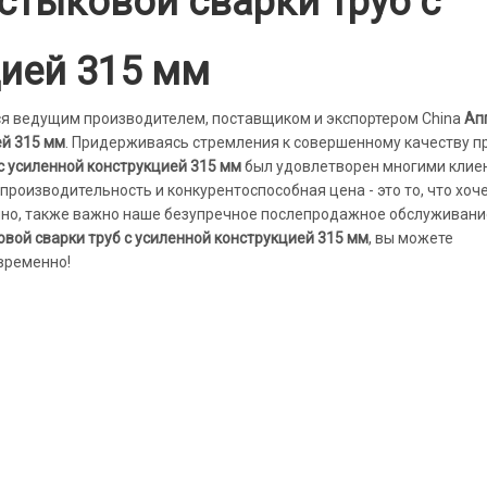
стыковой сварки труб с
цией 315 мм
я ведущим производителем, поставщиком и экспортером China
Ап
ей 315 мм
. Придерживаясь стремления к совершенному качеству п
с усиленной конструкцией 315 мм
был удовлетворен многими клие
производительность и конкурентоспособная цена - это то, что хо
ечно, также важно наше безупречное послепродажное обслуживани
вой сварки труб с усиленной конструкцией 315 мм
, вы можете
временно!