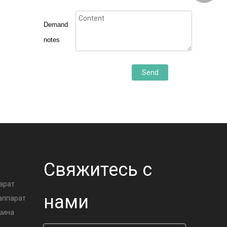
Demand
notes
Send
А
Свяжитесь с
арат
нами
аппарат
шина