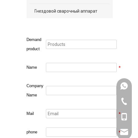
Гнездовой сварочный аппарат
Demand
product
Name
*
+861318
Company
Name
571-826
Mail
*
+861318
sales@w
phone
*