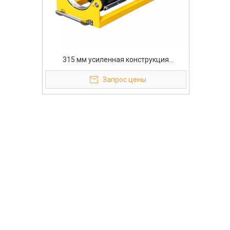
315 мм усиленная конструкция
заводской прямой гидравлический
Запрос цены
сварочный аппарат стыковой сварки