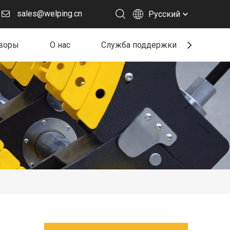
sales@welping.cn
Pусский
воры
О нас
Служба поддержки
Ресу