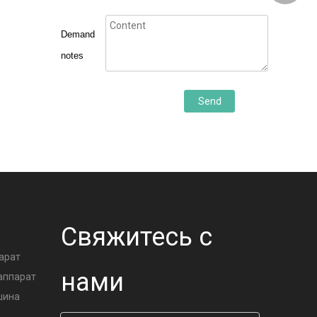
Demand
notes
Send
А
Свяжитесь с
арат
нами
аппарат
шина