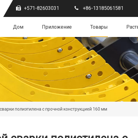
+571-82603031
+86-13185061581
Дом
Приложение
Товары
Раст
сварки полиэтилена с прочной конструкцией 160 мм