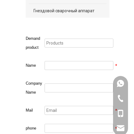
Гнездовой сварочный аппарат
Demand
product
Name
*
+861318
Company
Name
571-826
Mail
*
+861318
sales@w
phone
*