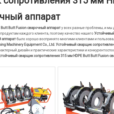
 сопротивления 315 мм 
рочный аппарат
utt Butt Fusion сварочный аппарат
у всех разные проблемы, и мы
 продуктам каждого клиента, поэтому качество нашего
Устойчивы
й аппарат
было хорошо воспринято многими клиентами и пользова
ng Machinery Equipment Co., Ltd.
Устойчивый сварщик сопротивлен
актерный дизайн и практические характеристики и конкурентосп
стойчивый сварщик сопротивления 315 мм HDPE Butt Butt Fusion с