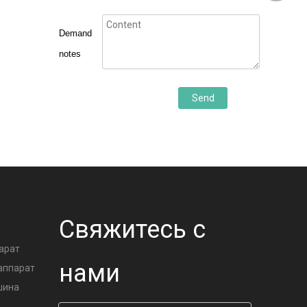
Demand
notes
Send
А
Свяжитесь с
арат
нами
аппарат
шина