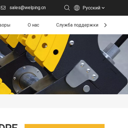
sales@welping.cn
Pусский
воры
О нас
Служба поддержки
Ресу