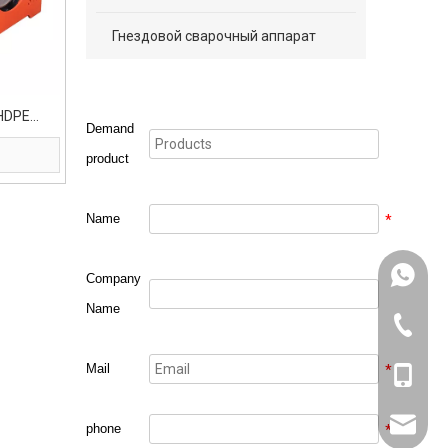
Гнездовой сварочный аппарат
HDPE
Demand
ппарат
product
Name
*
+861318
Company
Name
571-826
Mail
*
+861318
sales@w
phone
*