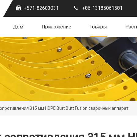
+571-82603031
+86-13185061581
Дом
Приложение
Товары
Раст
противления 315 мм HDPE Butt Butt Fusion сварочный аппарат