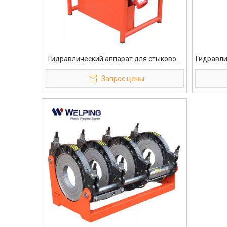
Гидравлический аппарат для стыковой
Гидравли
сварки ПНД 315 мм
стыко
Запрос цены