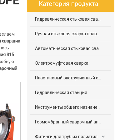
HDPE
Категория продукта
Гидравлическая стыковая сварка плавлением
Ручная стыковая сварка плавлением
 делаем
й сварщик
лось
Автоматическая стыковая сварка плавлением
ия 315
особную
Электромуфтовая сварка
варочный
Пластиковый экструзионный сварочный аппарат
Гидравлическая станция
Инструменты общего назначения
Геомембранный сварочный аппарат
Фитинги для труб из полиэтилена