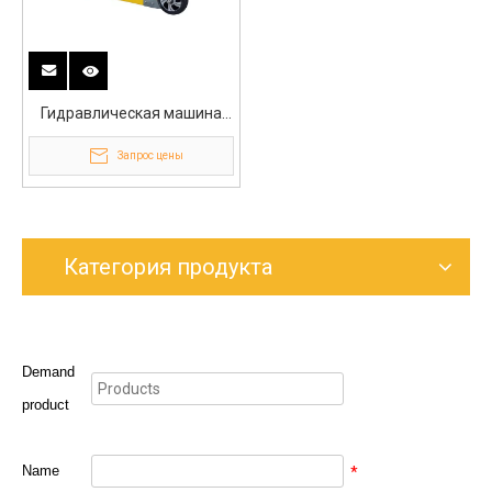
Гидравлическая машина
для стыковой сварки
Запрос цены
пластиковых сварщиков
диаметром 250 мм
Категория продукта
Demand
product
Name
*