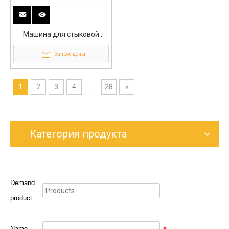
Машина для стыковой
сварки труб из полиэтилена
Запрос цены
высокой плотности 1400 мм
1
2
3
4
...
28
»
Категория продукта
Demand
product
Name