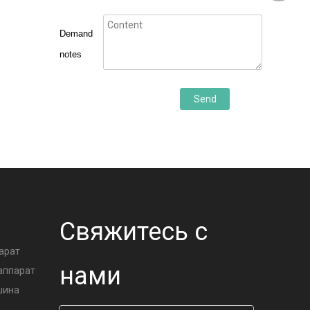
Demand
notes
Send
А
Свяжитесь с
арат
нами
аппарат
шина