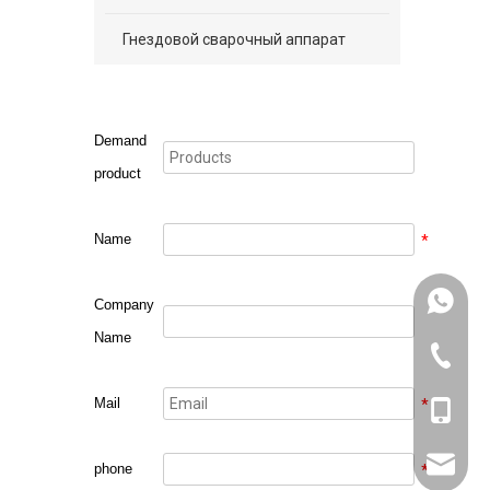
Гнездовой сварочный аппарат
Demand
product
Name
*
+861318
Company
Name
571-826
Mail
*
+861318
sales@w
phone
*