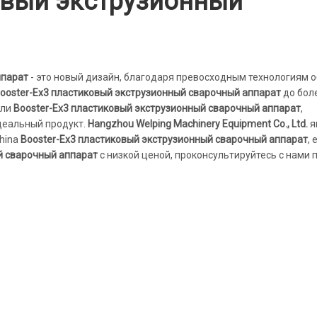
овый экструзионный
ппарат
- это новый дизайн, благодаря превосходным технологиям 
ooster-Ex3 пластиковый экструзионный сварочный аппарат
до бол
али
Booster-Ex3 пластиковый экструзионный сварочный аппарат
,
деальный продукт.
Hangzhou Welping Machinery Equipment Co., Ltd.
я
hina
Booster-Ex3 пластиковый экструзионный сварочный аппарат
, 
й сварочный аппарат
с низкой ценой, проконсультируйтесь с нами 