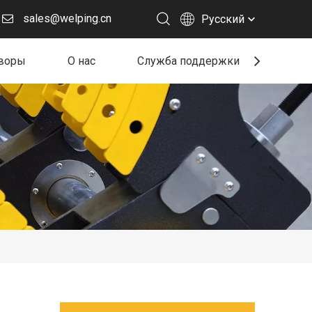
sales@welping.cn
Pусский
воры
О нас
Служба поддержки
Ресу