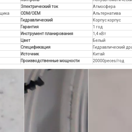
Электрический ток
Атмосфера
рщика
ODM/OEM
Альтернатива
Гидравлический
Корпус корпус
Гарантия
1 год
Инструмент планирования
1,4 кВт
Цвет
Белый
Спецификация
Гидравлический др
Источник
Китай
Производственные мощности
20000peces/год