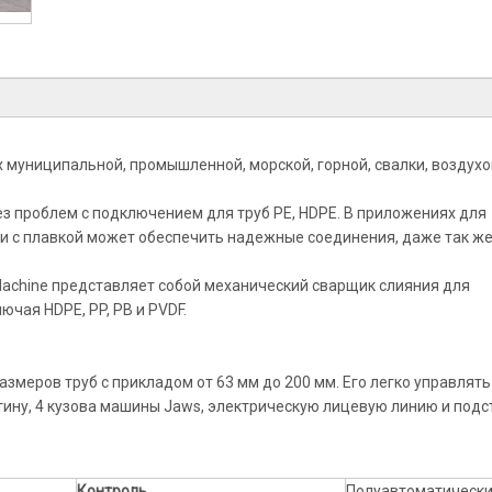
 муниципальной, промышленной, морской, горной, свалки, воздухо
з проблем с подключением для труб PE, HDPE. В приложениях для
и с плавкой может обеспечить надежные соединения, даже так ж
Machine представляет собой механический сварщик слияния для
чая HDPE, PP, PB и PVDF.
меров труб с прикладом от 63 мм до 200 мм. Его легко управлять
ину, 4 кузова машины Jaws, электрическую лицевую линию и подс
Контроль
Полуавтоматическ