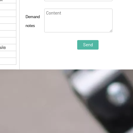
Demand
notes
Send
айв