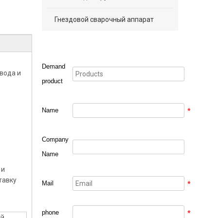
Гнездовой сварочный аппарат
Demand
вода и
product
е
Name
*
Company
Name
 и
тавку
Mail
*
phone
*
ий