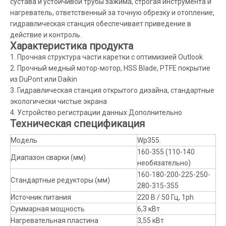
сустава и устойчивой трубы зажима, строгая инструмента и
нагреватель, ответственный за точную обрезку и отопление,
гидравлическая станция обеспечивает приведение в
действие и контроль.
Характеристика продукта
1. Прочная структура части каретки с оптимизией Outlook
2. Прочный медный мотор-мотор, HSS Blade, PTFE покрытие
из DuPont или Daikin
3. Гидравлическая станция открытого дизайна, стандартные
экологически чистые экрана
4. Устройство регистрации данных Дополнительно
Техническая спецификация
Модель
Wp355.
160-355 (110-140
Диапазон сварки (мм)
необязательно)
160-180-200-225-250-
Стандартные редукторы (мм)
280-315-355
Источник питания
220 В / 50 Гц, 1ph
Суммарная мощность
6,3 кВт
Нагревательная пластина
3,55 кВт