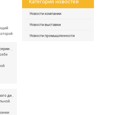
Категория новостей
Новости компании
Новости выставки
ующий
которой
Новости промышленности
 A Max
 себе
ной
иаметра
льной.
вании