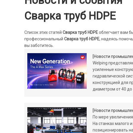
Новости и события
Сварка труб HDPE
Список этих статей
Сварка труб HDPE
облегчает вам б
профессиональный
Сварка труб HDPE
, надеясь помоч
вы заботитесь.
[
Новости промышле
Welping представля
усиленные конструк
гидравлической си
конструкцией для п
диаметром от 40 до
[
Новости промышле
По мере увеличения
На станках малого 
позиционировать на