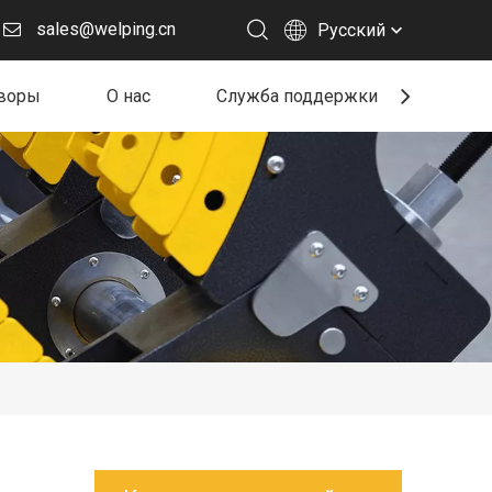
sales@welping.cn
Pусский
воры
О нас
Служба поддержки
Ресу