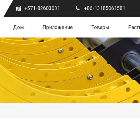
+571-82603031
+86-13185061581
Дом
Приложение
Товары
Раст