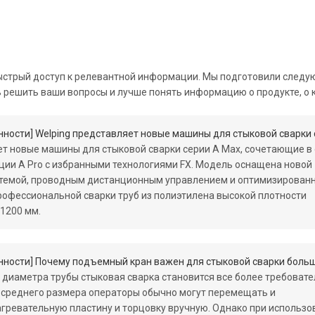
ыстрый доступ к релевантной информации. Мы подготовили след
ь решить ваши вопросы и лучше понять информацию о продукте, о 
нности
]
Welping представляет новые машины для стыковой сварки серии
ет новые машины для стыковой сварки серии A Max, сочетающие в
ции A Pro с избранными технологиями FX. Модель оснащена новой
стемой, проводным дистанционным управлением и оптимизирован
рофессиональной сварки труб из полиэтилена высокой плотности
 1200 мм.
нности
]
Почему подъемный кран важен для стыковой сварки большого д
 диаметра трубы стыковая сварка становится все более требовате
и среднего размера операторы обычно могут перемещать и
гревательную пластину и торцовку вручную. Однако при использо