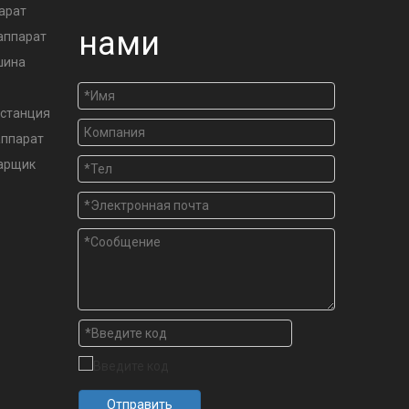
арат
нами
аппарат
шина
станция
аппарат
варщик
Отправить