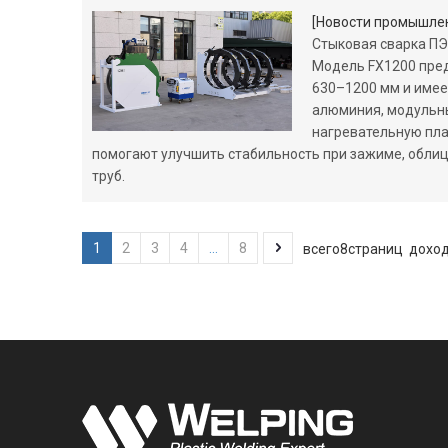
[
Новости промышле
Стыковая сварка ПЭ
Модель FX1200 пред
630–1200 мм и имее
алюминия, модульны
нагревательную пла
помогают улучшить стабильность при зажиме, облицо
труб.
1
2
3
4
...
8
всего8страниц дохо