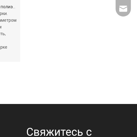
о диаметра
sales@w
рки.
иаметром
м
ть,
арке
А
Свяжитесь с