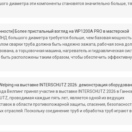
ого диаметра эти компоненты становятся значительно больше, т
нности
]
Более пристальный взгляд на WP1200A PRO в мастерской
 ПНД большого диаметра требуется больше, чем базовая мощность
лом сварки труба должна быть надежно зажата, рабочая зона до
зована, а торцовочная машина, нагреватель и гидравлическая сис
 быть расположены таким образом, чтобы обеспечить эффективн
Welping на выставке INTERSCHUTZ 2026: демонстрация оборудования для сварки труб и решений Gruvmaster для нак
года Велпинг принял участие в выставке INTERSCHUTZ 2026 в Ганно
UTZ, проводимая каждые пять лет, является одной из ведущих
авок в области противопожарной защиты, спасения, безопасност
 отраслей. Поскольку соединение труб и обработка труб играют 