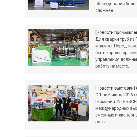
оборудования больш
сложнее.
[
Новости промышле
Для сварки труб из
машины. Перед нача
быть хорошо органи
управления должны
работу на месте.
[
Новости выставки
]
С 1 по 6 июня 2026 
Германия. INTERSCH
международных выст
смежных инженерных
роль