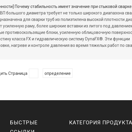
нности
]
Почему стабильность имеет значение при стыковой сварке полиэтилена высокой плотности большог
ВП большого диаметра требует не только широкого диапазона сва
назначена для сварки труб из полиэтилена высокой плотности д
т усиленную раму, более широкие вставки из литого под давление
е противоскользящие блоки, усиленную облицовочную поверхнос
стину класса FX и гидравлическую систему DynaFX®. Эти функции
вке, нагреве и контроле давления во время тяжелых работ по св
дить Страница
определение
БЫСТРЫЕ
КАТЕГОРИЯ ПРОДУКТ
ССЫЛКИ