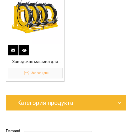
Заводская машина для
стыковой сварки
Запрос цены
водопровода HDPE 1000 мм
Категория продукта
Demand